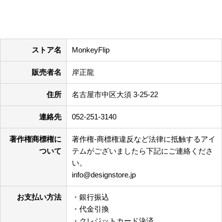
特定商取引法に基づく表記
ストア名
MonkeyFlip
販売者名
岸正龍
住所
名古屋市中区大須 3-25-22
連絡先
052-251-3140
著作権商標権に
著作権-商標権違反など法律に抵触するアイ
ついて
テムがございましたら下記にご連絡くださ
い。
info@designstore.jp
お支払い方法
・銀行振込
・代金引換
・クレジットカード決済