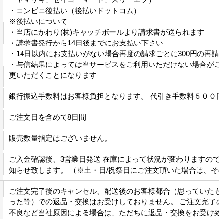
・コンビニ後払い（後払いドットコム）
※後払いについて
・当店にかわり(株)キャッチボールより請求書が送られます
・請求書発行から14日後までにお支払い下さい
・14日以内にお支払いがない場合再度の請求ごとに300円の再
・与信結果によっては当サービスをご利用いただけない場合が
更いただくことになります
銀行振込手数料はお客様負担となります。 代引き手数料５００
ご注文日を含めて8日間
販売数量指定はございません。
ご入金確認後、3営業日発送 在庫によって状況が変わりますの
知らせ致します。 （※土・日/祝祭日にご注文頂いた場合は、
ご注文完了後のキャンセル、配送後のお客様都合（思っていた
った等）での返品・交換はお受けしておりません。 ご注文完了
不良など当社原因による場合は、ただちに返品・交換をお受け致