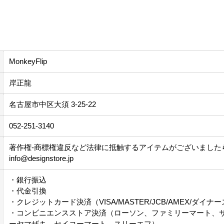
特定商取引法に基づく表記
MonkeyFlip
岸正龍
名古屋市中区大須 3-25-22
052-251-3140
著作権-商標権違反など法律に抵触するアイテムがございました
info@designstore.jp
・銀行振込
・代金引換
・クレジットカード決済（VISA/MASTER/JCB/AMEX/ダイナ
・コンビニエンスストア決済（ローソン、ファミリーマート、
ーヤマザキ、セイコーマート、スリーエフ）