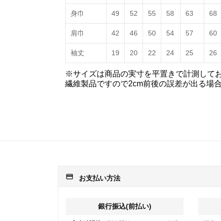
身巾
49
52
55
58
63
68
肩巾
42
46
50
54
57
60
袖丈
19
20
22
24
25
26
※サイズは商品の実寸を平置きで計測して
繊維製品ですので2cm前後の誤差が出る場
payment
お支払い方法
銀行振込(前払い)