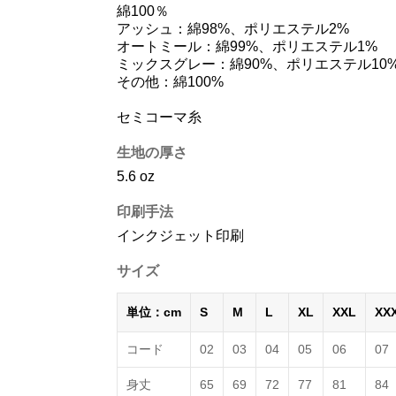
綿100％
アッシュ：綿98%、ポリエステル2%
オートミール：綿99%、ポリエステル1%
ミックスグレー：綿90%、ポリエステル10
その他：綿100%
セミコーマ糸
生地の厚さ
5.6 oz
印刷手法
インクジェット印刷
サイズ
単位：cm
S
M
L
XL
XXL
XX
コード
02
03
04
05
06
07
身丈
65
69
72
77
81
84