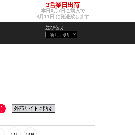
3営業日出荷
本日
8月7日
ご購入で
8月11日
に発送致します
並び替え:
Logo / WH
)
外部サイトに貼る