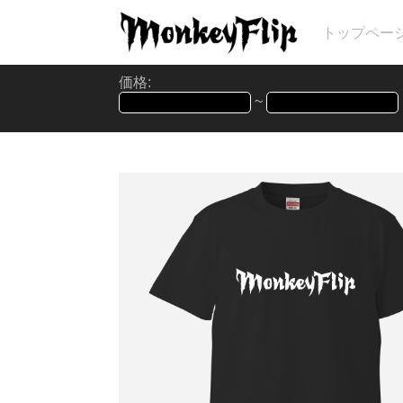
トップペー
価格:
~