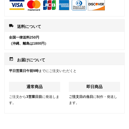
local_shipping
送料について
全国一律送料250円
（沖縄、離島は1800円）
today
お届けについて
平日営業日午前9時
までにご注文いただくと
通常商品
即日商品
ご注文から
3営業日目
に発送しま
ご注文日の当日
に制作・発送し
す。
ます。