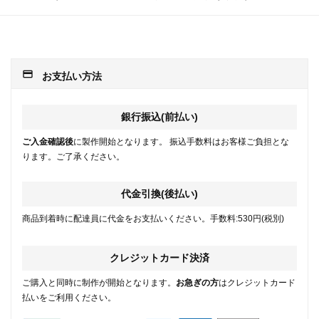
payment
お支払い方法
銀行振込(前払い)
ご入金確認後
に製作開始となります。 振込手数料はお客様ご負担とな
ります。ご了承ください。
代金引換(後払い)
商品到着時に配達員に代金をお支払いください。手数料:530円(税別)
クレジットカード決済
ご購入と同時に制作が開始となります。
お急ぎの方
はクレジットカード
払いをご利用ください。